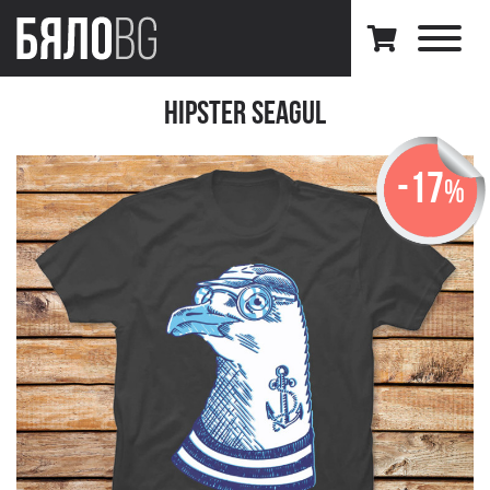
Hipster SeaguL
-17
%