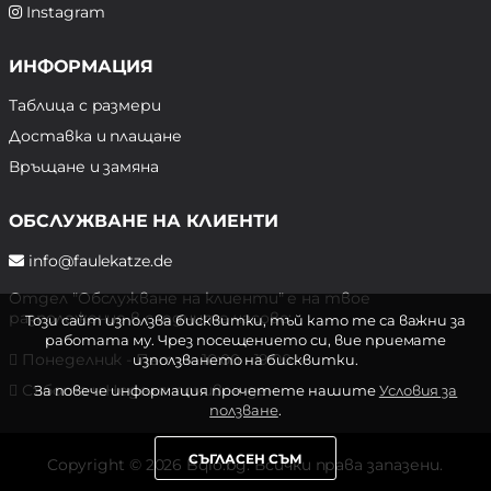
Instagram
ИНФОРМАЦИЯ
Таблица с размери
Доставка и плащане
Връщане и замяна
ОБСЛУЖВАНЕ НА КЛИЕНТИ
info@faulekatze.de
Отдел "Обслужване на клиенти" е на твое
разположение в следните часове:
Този сайт използва бисквитки, тъй като те са важни за
работата му. Чрез посещението си, вие приемате
Понеделник - Петък: 10:00 - 19:00 ч.
използването на бисквитки.
Събота и Неделя: почивен ден
За повече информация прочетете нашите
Условия за
ползване
.
СЪГЛАСЕН СЪМ
Copyright © 2026 Bqlo.bg. Всички права запазени.