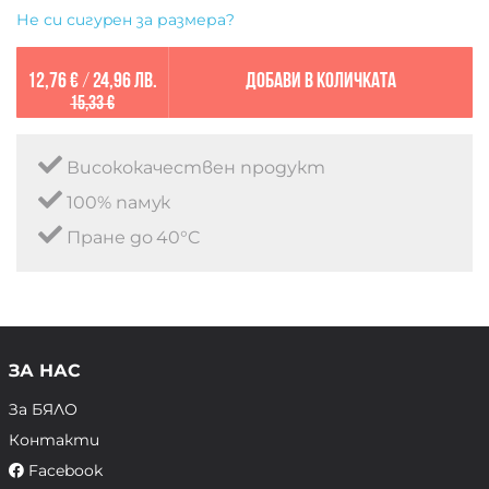
Не си сигурен за размера?
12,76 €
/
24,96 лв.
Добави в количката
15,33 €
Висококачествен продукт
100% памук
Пране до 40°C
ЗА НАС
За БЯЛО
Контакти
Facebook