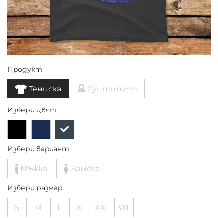
Продукт
Тениска
Суитшърт
Избери цвят
Избери вариант
Мъжка
Дамска
Избери размер
S
M
L
XL
XXL
3XL