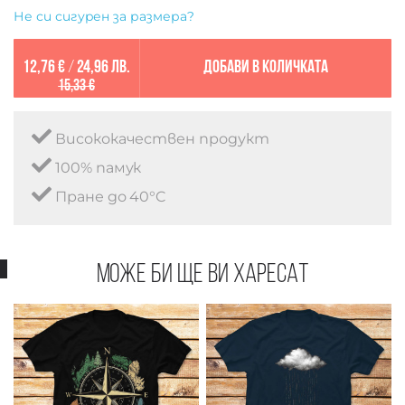
Не си сигурен за размера?
12,76 €
/
24,96 лв.
Добави в количката
15,33 €
Висококачествен продукт
100% памук
Пране до 40°C
Може би ще ви харесат