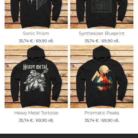
Sonic Prism
Synthesizer Blueprint
35,74 €
/
69,90 лв.
35,74 €
/
69,90 лв.
Heavy Metal Tortoise
Prismatic Peaks
35,74 €
/
69,90 лв.
35,74 €
/
69,90 лв.