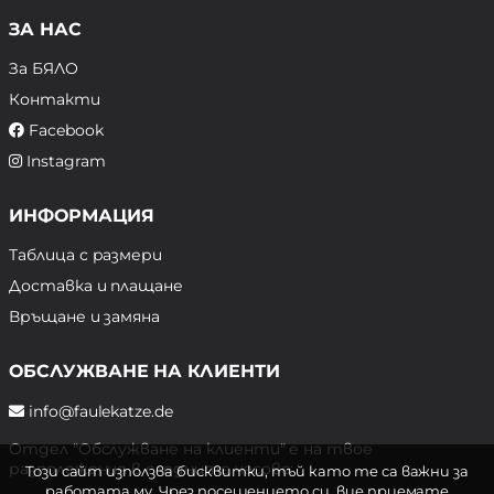
ЗА НАС
За БЯЛО
Контакти
Facebook
Instagram
ИНФОРМАЦИЯ
Таблица с размери
Доставка и плащане
Връщане и замяна
ОБСЛУЖВАНЕ НА КЛИЕНТИ
info@faulekatze.de
Отдел "Обслужване на клиенти" е на твое
разположение в следните часове:
Този сайт използва бисквитки, тъй като те са важни за
работата му. Чрез посещението си, вие приемате