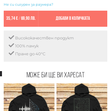
Не си сигурен за размера?
35,74 €
/
69,90 лв.
Добави в количката
Висококачествен продукт
100% памук
Пране до 40°C
Може би ще ви харесат