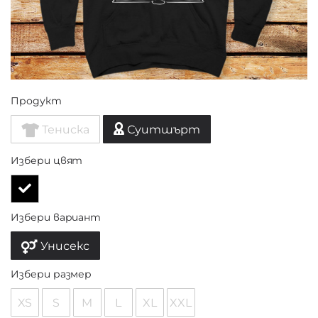
Продукт
Тениска
Суитшърт
Избери цвят
Избери вариант
Унисекс
Избери размер
XS
S
M
L
XL
XXL