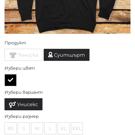
Продукт
Тениска
Суитшърт
Избери цвят
Избери вариант
Унисекс
Избери размер
XS
S
M
L
XL
XXL