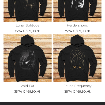
Lunar Solitude
Herdershond
35,74 €
/
69,90 лв.
35,74 €
/
69,90 лв.
Void Fur
Feline Frequency
35,74 €
/
69,90 лв.
35,74 €
/
69,90 лв.