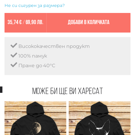
Не си сигурен за размера?
35,74 €
/
69,90 лв.
Добави в количката
Висококачествен продукт
100% памук
Пране до 40°C
Може би ще ви харесат