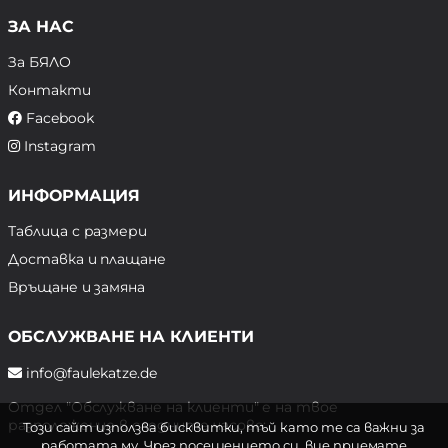
ЗА НАС
За БЯЛО
Контакти
Facebook
Instagram
ИНФОРМАЦИЯ
Таблица с размери
Доставка и плащане
Връщане и замяна
ОБСЛУЖВАНЕ НА КЛИЕНТИ
info@faulekatze.de
Отдел "Обслужване на клиенти" е на твое
разположение в следните часове:
Този сайт използва бисквитки, тъй като те са важни за
работата му. Чрез посещението си, вие приемате