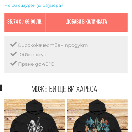
Не си сигурен за размера?
35,74 €
/
69,90 лв.
Добави в количката
Висококачествен продукт
100% памук
Пране до 40°C
Може би ще ви харесат