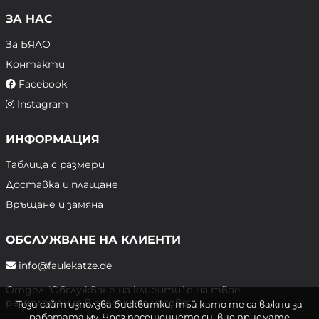
ЗА НАС
За БЯЛО
Контакти
Facebook
Instagram
ИНФОРМАЦИЯ
Таблица с размери
Доставка и плащане
Връщане и замяна
ОБСЛУЖВАНЕ НА КЛИЕНТИ
info@faulekatze.de
Отдел "Обслужване на клиенти" е на твое
разположение в следните часове:
Този сайт използва бисквитки, тъй като те са важни за
работата му. Чрез посещението си, вие приемате