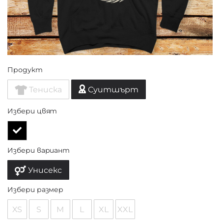
Продукт
Тениска
Суитшърт
Избери цвят
Избери вариант
Унисекс
Избери размер
XS
S
M
L
XL
XXL