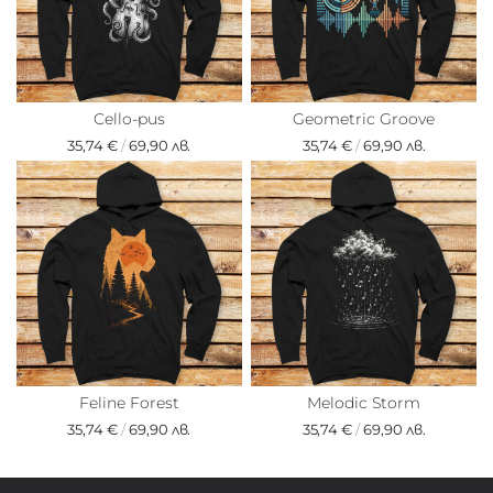
Cello-pus
Geometric Groove
35,74 €
/
69,90 лв.
35,74 €
/
69,90 лв.
Feline Forest
Melodic Storm
35,74 €
/
69,90 лв.
35,74 €
/
69,90 лв.