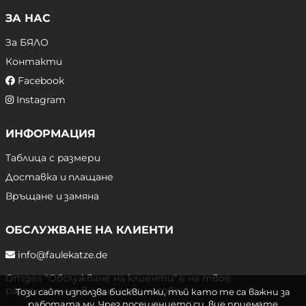
ЗА НАС
За БЯЛО
Контакти
Facebook
Instagram
ИНФОРМАЦИЯ
Таблица с размери
Доставка и плащане
Връщане и замяна
ОБСЛУЖВАНЕ НА КЛИЕНТИ
info@faulekatze.de
Отдел "Обслужване на клиенти" е на твое
разположение в следните часове:
Този сайт използва бисквитки, тъй като те са важни за
работата му. Чрез посещението си, вие приемате