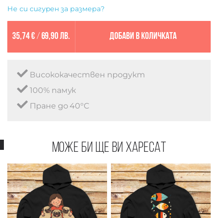
Не си сигурен за размера?
35,74 €
/
69,90 лв.
Добави в количката
Висококачествен продукт
100% памук
Пране до 40°C
Може би ще ви харесат