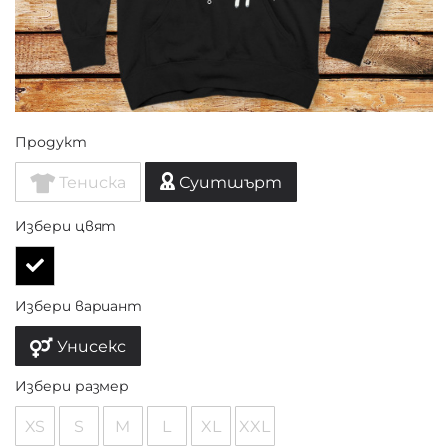
Продукт
Тениска
Суитшърт
Избери цвят
Избери вариант
Унисекс
Избери размер
XS
S
M
L
XL
XXL