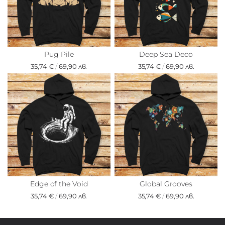
Pug Pile
Deep Sea Deco
35,74 €
/
69,90 лв.
35,74 €
/
69,90 лв.
Edge of the Void
Global Grooves
35,74 €
/
69,90 лв.
35,74 €
/
69,90 лв.