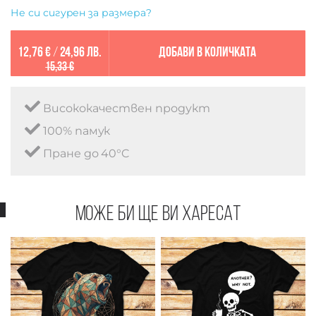
Не си сигурен за размера?
12,76 €
/
24,96 лв.
Добави в количката
15,33 €
Висококачествен продукт
100% памук
Пране до 40°C
Може би ще ви харесат