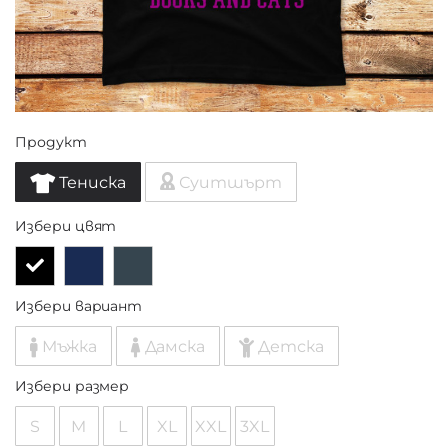
Продукт
Тениска
Суитшърт
Избери цвят
Избери вариант
Мъжка
Дамска
Детска
Избери размер
S
M
L
XL
XXL
3XL