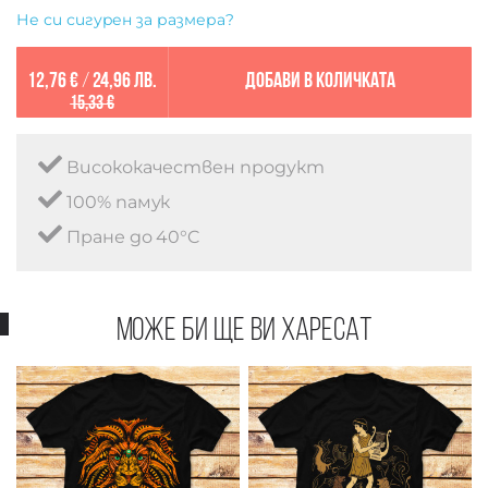
Не си сигурен за размера?
12,76 €
/
24,96 лв.
Добави в количката
15,33 €
Висококачествен продукт
100% памук
Пране до 40°C
Може би ще ви харесат