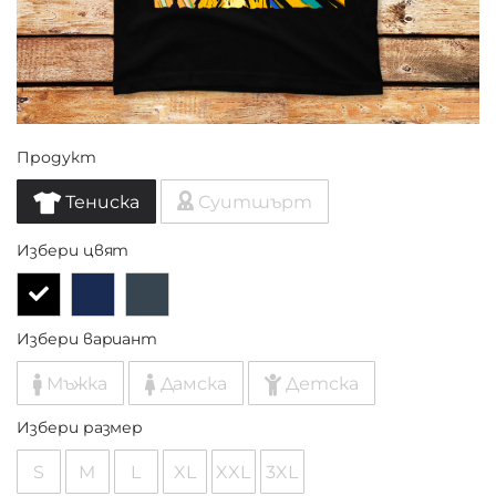
Продукт
Тениска
Суитшърт
Избери цвят
Избери вариант
Мъжка
Дамска
Детска
Избери размер
S
M
L
XL
XXL
3XL