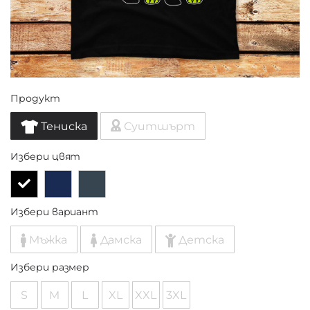
Продукт
Тениска
Суитшърт
Избери цвят
Избери вариант
Мъжка
Дамска
Детска
Избери размер
S
M
L
XL
XXL
3XL