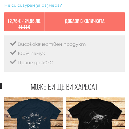
Не си сигурен за размера?
12,76 €
/
24,96 лв.
Добави в количката
15,33 €
Висококачествен продукт
100% памук
Пране до 40°C
Може би ще ви харесат