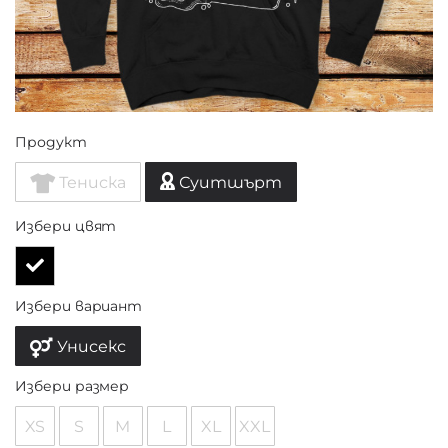
Продукт
Тениска
Суитшърт
Избери цвят
Избери вариант
Унисекс
Избери размер
XS
S
M
L
XL
XXL