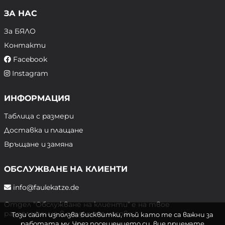
ЗА НАС
За БЯЛО
Контакти
Facebook
Instagram
ИНФОРМАЦИЯ
Таблица с размери
Доставка и плащане
Връщане и замяна
ОБСЛУЖВАНЕ НА КЛИЕНТИ
info@faulekatze.de
Отдел "Обслужване на клиенти" е на твое
разположение в следните часове:
Този сайт използва бисквитки, тъй като те са важни за
работата му. Чрез посещението си, вие приемате