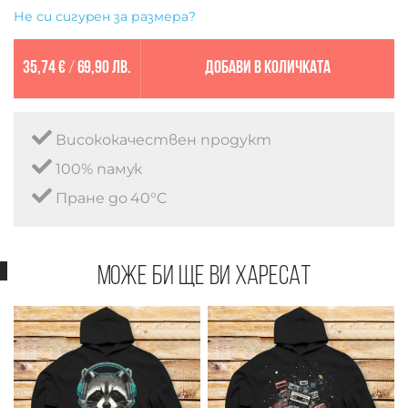
Не си сигурен за размера?
35,74 €
/
69,90 лв.
Добави в количката
Висококачествен продукт
100% памук
Пране до 40°C
Може би ще ви харесат