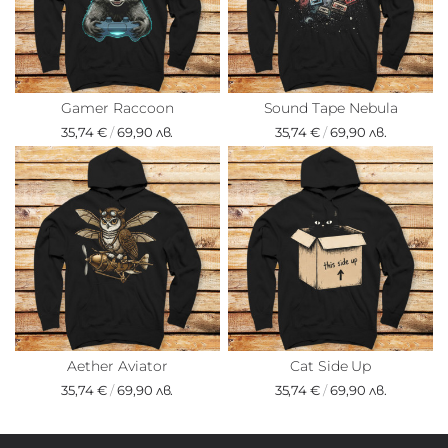
Gamer Raccoon
Sound Tape Nebula
35,74 €
/
69,90 лв.
35,74 €
/
69,90 лв.
Aether Aviator
Cat Side Up
35,74 €
/
69,90 лв.
35,74 €
/
69,90 лв.