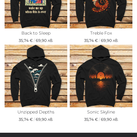
Back to Sleep
Treble Fox
35,74 €
/
69,90 лв.
35,74 €
/
69,90 лв.
Unzipped Depths
Sonic Skyline
35,74 €
/
69,90 лв.
35,74 €
/
69,90 лв.