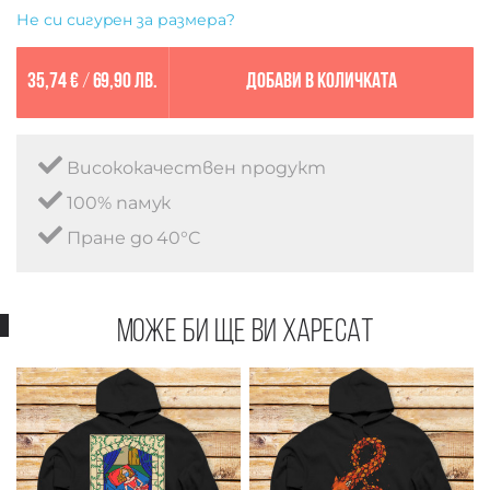
Не си сигурен за размера?
35,74 €
/
69,90 лв.
Добави в количката
Висококачествен продукт
100% памук
Пране до 40°C
Може би ще ви харесат