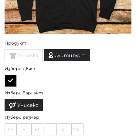
Продукт
Тениска
Суитшърт
Избери цвят
Избери вариант
Унисекс
Избери размер
XS
S
M
L
XL
XXL