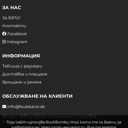
ЗА НАС
За БЯЛО
Контакти
Facebook
Instagram
ИНФОРМАЦИЯ
Таблица с размери
Доставка и плащане
Връщане и замяна
ОБСЛУЖВАНЕ НА КЛИЕНТИ
info@faulekatze.de
Отдел "Обслужване на клиенти" е на твое
разположение в следните часове:
Този сайт използва бисквитки, тъй като те са важни за
работата му. Чрез посещението си, вие приемате