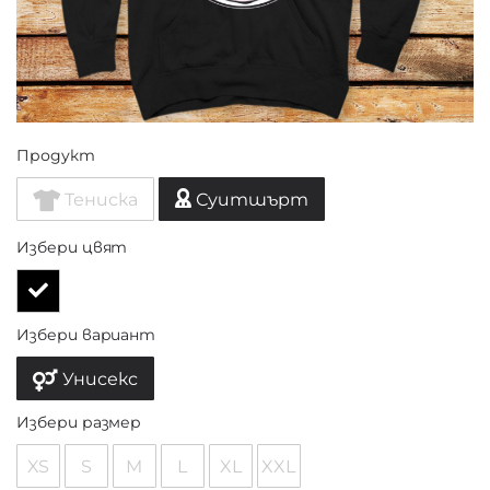
Продукт
Тениска
Суитшърт
Избери цвят
Избери вариант
Унисекс
Избери размер
XS
S
M
L
XL
XXL