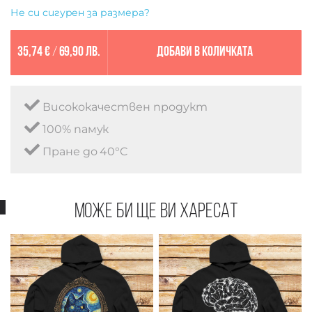
Не си сигурен за размера?
35,74 €
/
69,90 лв.
Добави в количката
Висококачествен продукт
100% памук
Пране до 40°C
Може би ще ви харесат