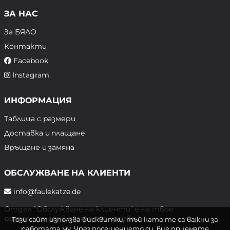
ЗА НАС
За БЯЛО
Контакти
Facebook
Instagram
ИНФОРМАЦИЯ
Таблица с размери
Доставка и плащане
Връщане и замяна
ОБСЛУЖВАНЕ НА КЛИЕНТИ
info@faulekatze.de
Отдел "Обслужване на клиенти" е на твое
разположение в следните часове:
Този сайт използва бисквитки, тъй като те са важни за
работата му. Чрез посещението си, вие приемате