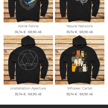
Astral Feline
Neural Network
35,74 €
/
69,90 лв.
35,74 €
/
69,90 лв.
onstellation Aperture
Whisker Cartel
35,74 €
/
69,90 лв.
35,74 €
/
69,90 лв.