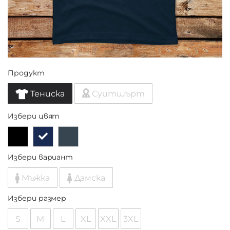
Продукт
Тениска
Суитшърт
Избери цвят
Избери вариант
Мъжка
Дамска
Избери размер
S
M
L
XL
XXL
3XL