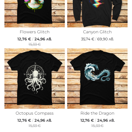
Flowers Glitch
Canyon Glitch
12,76 €
/
24,96 лв.
35,74 €
/
69,90 лв.
15,33 €
Octopus Compass
Ride the Dragon
12,76 €
/
24,96 лв.
12,76 €
/
24,96 лв.
15,33 €
15,33 €