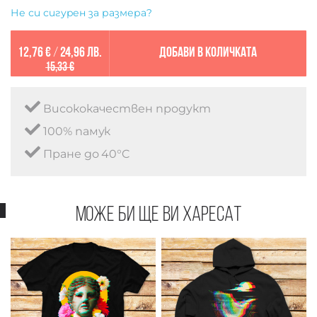
Не си сигурен за размера?
12,76 €
/
24,96 лв.
Добави в количката
15,33 €
Висококачествен продукт
100% памук
Пране до 40°C
Може би ще ви харесат