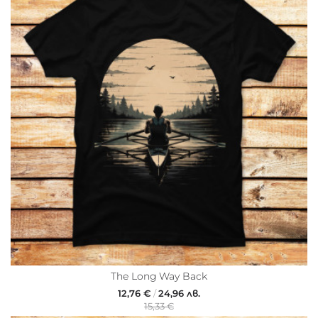
The Long Way Back
12,76 €
/
24,96 лв.
15,33 €