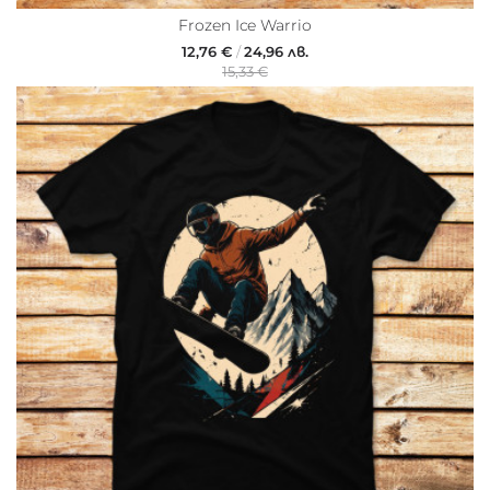
Frozen Ice Warrio
12,76 €
/
24,96 лв.
15,33 €