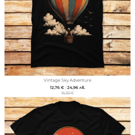
&
White
Животни
Retro
&
Nostalgia
Забавни
Pop
Култура
Кучета
Vintage Sky Adventure
Сови
12,76 €
/
24,96 лв.
15,33 €
Yoga
Храна
и
напитки
Суитшърти