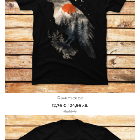
Ravenscape
12,76 €
/
24,96 лв.
15,33 €