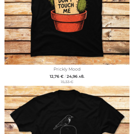
Prickly Mood
12,76 €
/
24,96 лв.
15,33 €