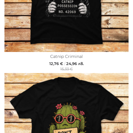
Catnip Criminal
12,76 €
/
24,96 лв.
15,33 €