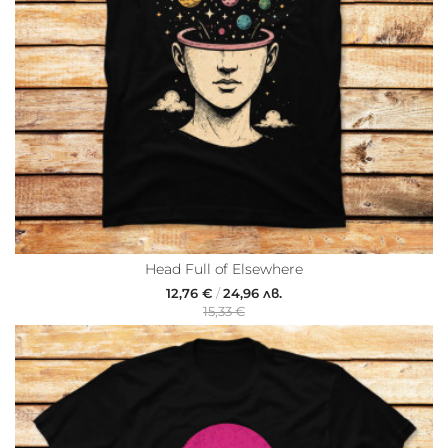
Head Full of Elsewhere
12,76 €
/
24,96 лв.
15,33 €