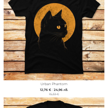
Urban Phantom
12,76 €
/
24,96 лв.
15,33 €