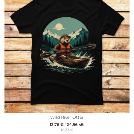
Wild River Otter
12,76 €
/
24,96 лв.
15,33 €