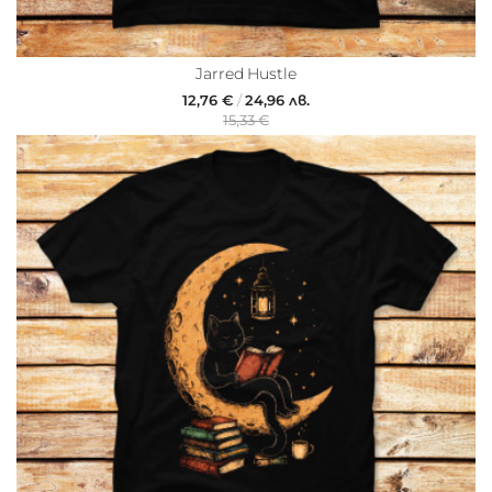
Jarred Hustle
12,76 €
/
24,96 лв.
15,33 €