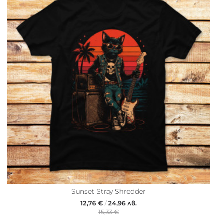
Sunset Stray Shredder
12,76 €
/
24,96 лв.
15,33 €