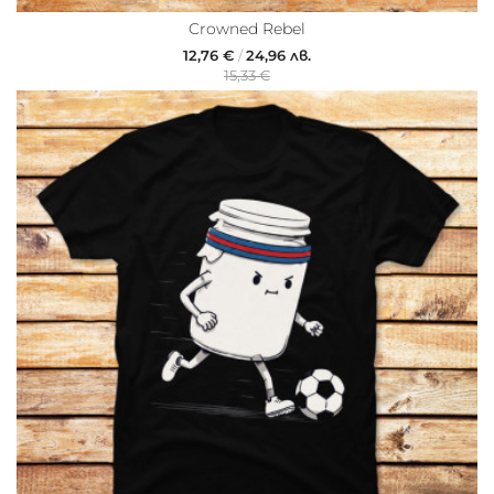
Crowned Rebel
12,76 €
/
24,96 лв.
15,33 €