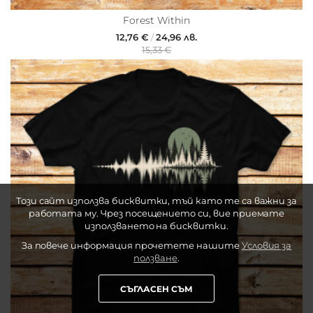
Forest Within
12,76 €
/
24,96 лв.
15,33 €
Този сайт използва бисквитки, тъй като те са важни за
работата му. Чрез посещението си, вие приемате
използването на бисквитки.
За повече информация прочетете нашите
Условия за
ползване
.
СЪГЛАСЕН СЪМ