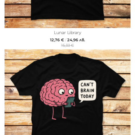
Lunar Library
12,76 €
/
24,96 лв.
15,33 €