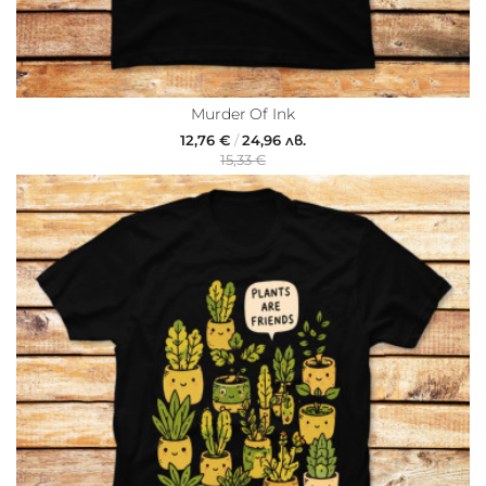
Murder Of Ink
12,76 €
/
24,96 лв.
15,33 €