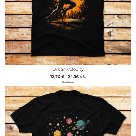
Urban Velocity
12,76 €
/
24,96 лв.
15,33 €