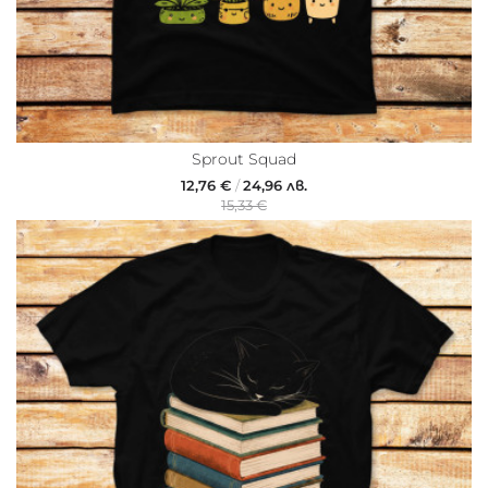
Sprout Squad
12,76 €
/
24,96 лв.
15,33 €