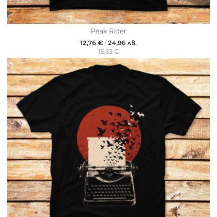
Peak Rider
12,76 €
/
24,96 лв.
15,33 €