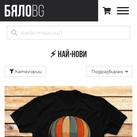
Категории
Всички
⚡️
Най-
нови
⚡️ Най-нови
🔥
Best
Категории
Sellers
Музикални
Арт
Котки
Природа
Космос
Black