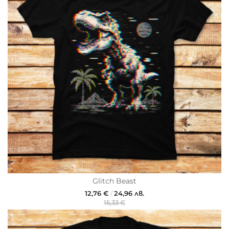
Glitch Beast
12,76 €
/
24,96 лв.
15,33 €