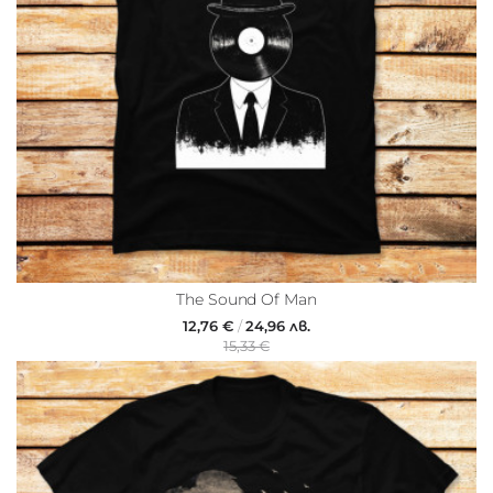
The Sound Of Man
12,76 €
/
24,96 лв.
15,33 €