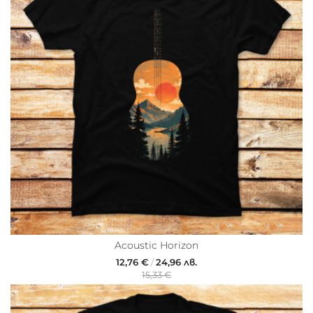
Acoustic Horizon
12,76 €
/
24,96 лв.
15,33 €