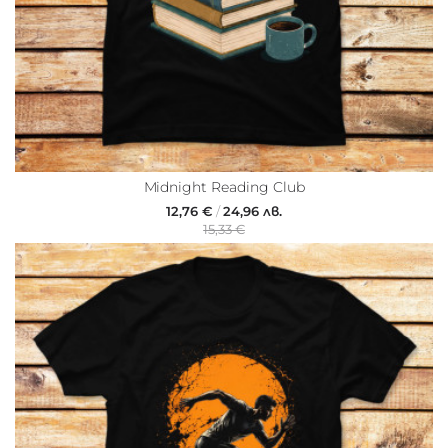
Midnight Reading Club
12,76 €
/
24,96 лв.
15,33 €